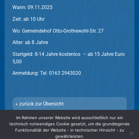
Wann: 09.11.2025
Zeit: ab 10 Uhr
Wo: Gemeindehof Otto-Grothewohl-Str. 27
Alter: ab 8 Jahre
Startgeld: 8-14 Jahre kostenlos – ab 15 Jahre Euro
5,00
Anmeldung: Tel. 0163 2943020
« zurück zur Übersicht
Im Rahmen unserer Website wird ausschließlich nur ein
technisch notwendiges Cookie gesetzt, um die grundlegende
Funktionalität der Website - in technischer Hinsicht - zu
© 2026
Schmidt
Spiele
| Kniffel
registered trademark
Schmidt
®
®
®
gewährleisten.
Spiele