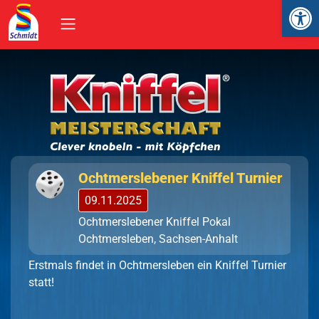
Op
Ochtmerslebener Kniffel Turnier
09.11.2025
Ochtmerslebener Kniffel Pokal
Ochtmersleben, Sachsen-Anhalt
Erstmals findet in Ochtmersleben ein Kniffel Turnier
Ochtmerslebener Kniffel Turnier
statt!