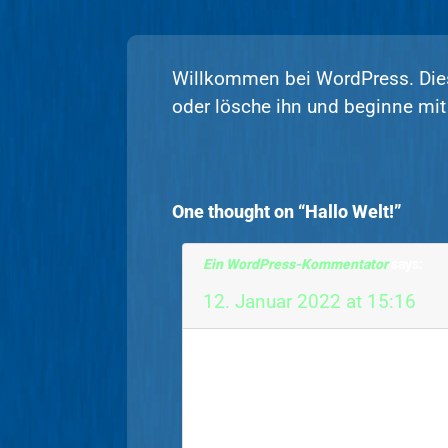
Willkommen bei WordPress. Dies i
Hallo Welt!
oder lösche ihn und beginne mi
One thought on “Hallo Welt!”
Ein WordPress-Kommentator
says:
12. Januar 2022 at 15:16
Hallo, dies ist ein Kommenta
Um mit dem Freischalten, B
Kommentaren zu beginnen, b
Ansicht im Dashboard.