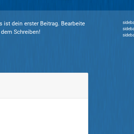
st dein erster Beitrag. Bearbeite
sideb
sideb
t dem Schreiben!
sideb
r.
earbeiten und Löschen von
esuche bitte die Kommentare-